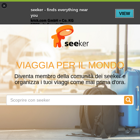
×
Menu
Iscrizioni
Registrati
seeker - finds everything near
VIEW
you
krick.com GmbH + Co. KG
FREE - In Google Play
VIAGGIA PER IL MONDO
Diventa membro della comunità dei seeker e
organizza i tuoi viaggi come mai prima d'ora.